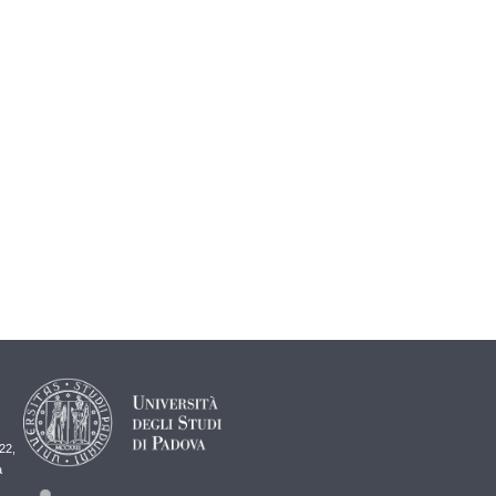
22,
a