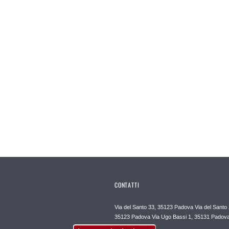
CONTATTI
Via del Santo 33, 35123 Padova Via del Santo 
35123 Padova Via Ugo Bassi 1, 35131 Padov