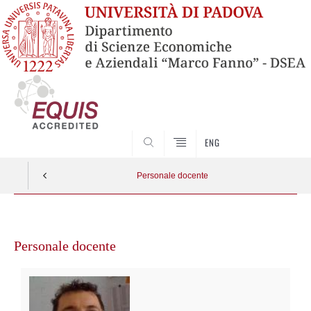
SEARCH
ENG
Personale docente
Vai
al
Personale docente
contenuto