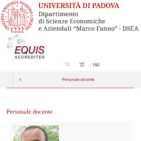
SEARCH
ENG
Personale docente
Vai
al
Personale docente
contenuto