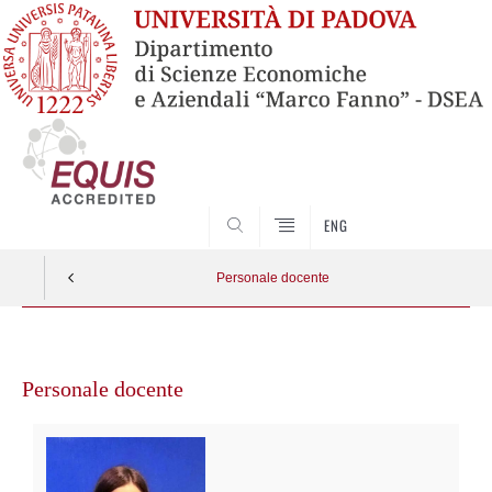
SEARCH
ENG
Personale docente
Vai
al
Personale docente
contenuto