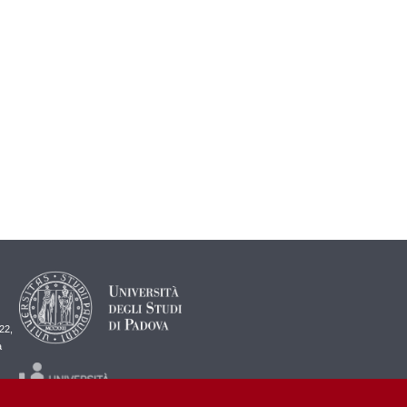
22,
a