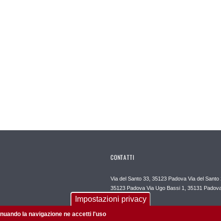
CONTATTI
Via del Santo 33, 35123 Padova Via del Santo 
35123 Padova Via Ugo Bassi 1, 35131 Padov
Impostazioni privacy
Contatti
tinuando la navigazione ne accetti l'uso