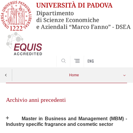
SEARCH
ENG
Home
Skip
to
Archivio anni precedenti
content
Master in Business and Management (MBM) -
Industry specific fragrance and cosmetic sector