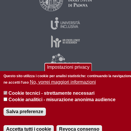
Impostazioni privacy
Questo sito utilizza i cookie per analisi statistiche: continuando la navigazion
No, vorrei maggiori informazioni
ne accetti l'uso
© 2026 Università di Padova - Tutti i diritti riservati
Cookie tecnici - strettamente necessari
P.I. 00742430283 C.F. 80006480281
Cookie analitici - misurazione anonima audience
Privacy
Salva preferenze
Accetta tutti i cookie
Revoca consenso