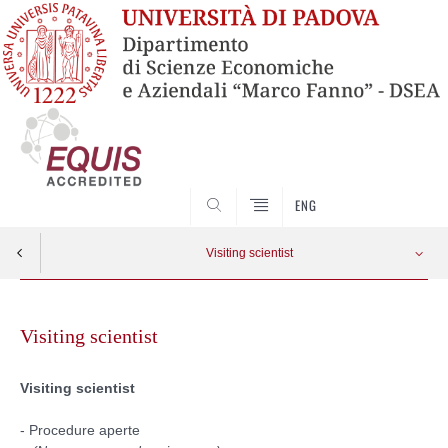
SEARCH
ENG
Visiting scientist
Skip
Anni precedenti
Apri menu
to
Visiting scientist
content
Visiting scientist
- Procedure aperte