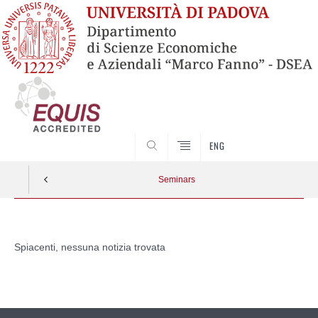
SEARCH
ENG
Seminars
Vai
al
Spiacenti, nessuna notizia trovata
contenuto