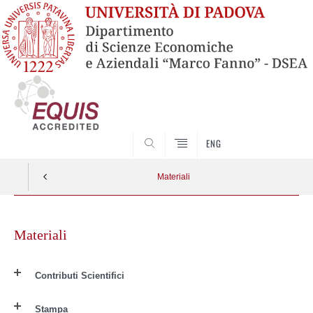
SEARCH
ENG
Materiali
Skip
to
Materiali
content
Contributi Scientifici
Stampa