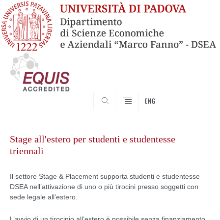
SEARCH
ENG
Vai
al
Stage all'estero per studenti e studentesse
contenuto
triennali
Il settore Stage & Placement supporta studenti e studentesse
DSEA nell’attivazione di uno o più tirocini presso soggetti con
sede legale all’estero.
L’avvio di un tirocinio all’estero è possibile senza finanziamento,