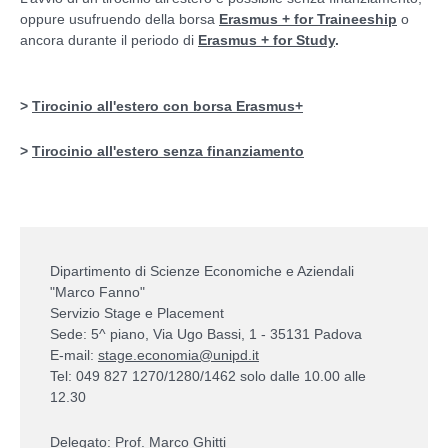
oppure usufruendo della borsa
Erasmus + for Traineeship
o
ancora
durante il periodo di
Erasmus + for Study
.
>
Tirocinio all'estero con borsa Erasmus+
>
Tirocinio all'estero senza finanziamento
Dipartimento di Scienze Economiche e Aziendali
"Marco Fanno"
Servizio Stage e Placement
Sede: 5^ piano, Via Ugo Bassi, 1 - 35131 Padova
E-mail:
stage.economia@unipd.it
Tel: 049 827 1270/1280/1462 solo dalle 10.00 alle
12.30
Delegato: Prof. Marco Ghitti