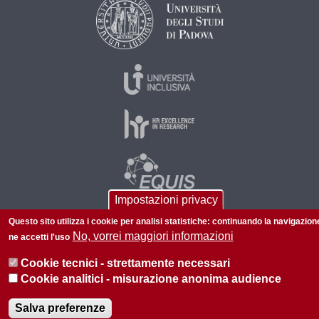
Impostazioni privacy
Questo sito utilizza i cookie per analisi statistiche: continuando la navigazion
No, vorrei maggiori informazioni
ne accetti l'uso
© 2026 Università di Padova - Tutti i diritti riservati
P.I. 00742430283 C.F. 80006480281
Cookie tecnici - strettamente necessari
Cookie analitici - misurazione anonima audience
Privacy
Salva preferenze